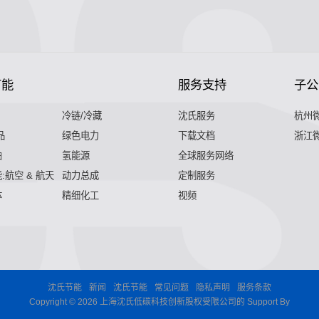
节能
服务支持
子公
冷链/冷藏
沈氏服务
杭州
品
绿色电力
下载文档
浙江
舶
氢能源
全球服务网络
:航空 & 航天
动力总成
定制服务
体
精细化工
视频
沈氏节能
新闻
沈氏节能
常见问题
隐私声明
服务条款
Copyright © 2026 上海沈氏低碳科技创新股权受限公司的 Support By