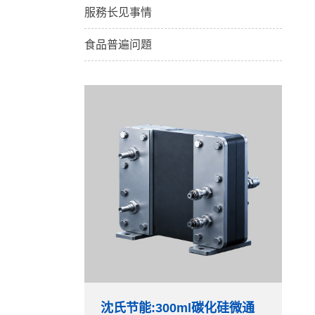
服務长见事情
食品普遍问題
沈氏节能:300ml碳化硅微通