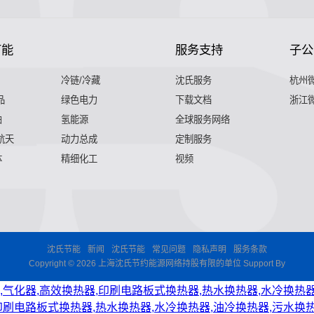
节能
服务支持
子公
冷链/冷藏
沈氏服务
杭州
品
绿色电力
下载文档
浙江
舶
氢能源
全球服务网络
 航天
动力总成
定制服务
体
精细化工
视频
沈氏节能
新闻
沈氏节能
常见问题
隐私声明
服务条款
Copyright © 2026 上海沈氏节约能源网络持股有限的单位 Support By
,气化器,高效换热器,印刷电路板式换热器,热水换热器,水冷换热器
印刷电路板式换热器,热水换热器,水冷换热器,油冷换热器,污水换热