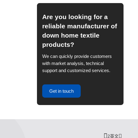
Are you looking for a
reliable manufacturer of
down home textile
products?
We can quickly provide customers
with market analysis, technical
support and customized services.
Get in touch
2英文