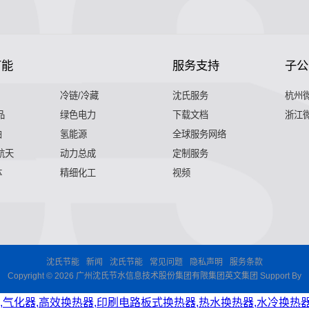
节能
服务支持
子公
冷链/冷藏
沈氏服务
杭州
品
绿色电力
下载文档
浙江
舶
氢能源
全球服务网络
 航天
动力总成
定制服务
体
精细化工
视频
沈氏节能
新闻
沈氏节能
常见问题
隐私声明
服务条款
Copyright © 2026 广州沈氏节水信息技术股份集团有限集团英文集团 Support By
,气化器,高效换热器,印刷电路板式换热器,热水换热器,水冷换热器