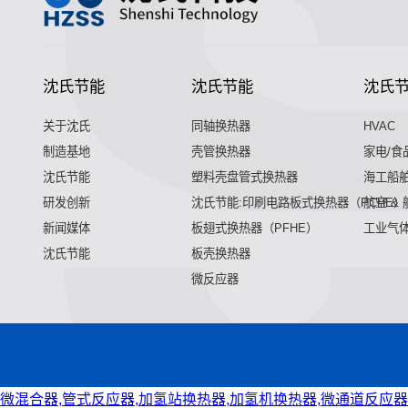
沈氏节能
沈氏节能
沈氏
关于沈氏
同轴换热器
HVAC
制造基地
壳管换热器
家电/食
沈氏节能
塑料壳盘管式换热器
海工船
研发创新
沈氏节能:印刷电路板式换热器（PCHE）
航空 &
新闻媒体
板翅式换热器（PFHE）
工业气
沈氏节能
板壳换热器
微反应器
微混合器,管式反应器,加氢站换热器,加氢机换热器,微通道反应器