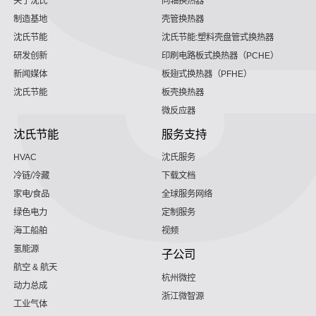
关于沈氏
同轴换热器
制造基地
壳管换热器
沈氏节能
沈氏节能:塑料壳盘管式换热器
研发创新
印刷电路板式换热器（PCHE）
新闻媒体
板翅式换热器（PFHE）
沈氏节能
板壳换热器
微反应器
沈氏节能
服务支持
HVAC
沈氏服务
冷链/冷藏
下载文档
家电/食品
全球服务网络
绿色电力
定制服务
海工船舶
视频
氢能源
子公司
航空 & 航天
杭州微控
动力总成
浙江微智源
工业气体