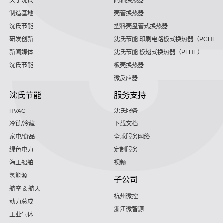
关于沈氏
同轴换热器
制造基地
壳管换热器
沈氏节能
塑料壳盘管式换热器
研发创新
沈氏节能:印刷电路板式换热器（PCHE）
新闻媒体
沈氏节能:板翅式换热器（PFHE）
沈氏节能
板壳换热器
微反应器
沈氏节能
服务支持
HVAC
沈氏服务
冷链/冷藏
下载文档
家电/食品
全球服务网络
绿色电力
定制服务
海工船舶
视频
氢能源
子公司
航空 & 航天
杭州微控
动力总成
浙江微智源
工业气体