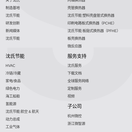
关于沈氏
同轴换热器
制造基地
壳管换热器
沈氏节能
沈氏节能:塑料壳盘管式换热器
研发创新
印刷电路板式换热器（PCHE）
新闻媒体
沈氏节能:板翅式换热器（PFHE）
沈氏节能
板壳换热器
微反应器
沈氏节能
服务支持
HVAC
沈氏服务
冷链/冷藏
下载文档
家电/食品
全球服务网络
绿色电力
定制服务
海工船舶
视频
氢能源
子公司
沈氏节能:航空 & 航天
杭州微控
动力总成
浙江微智源
工业气体