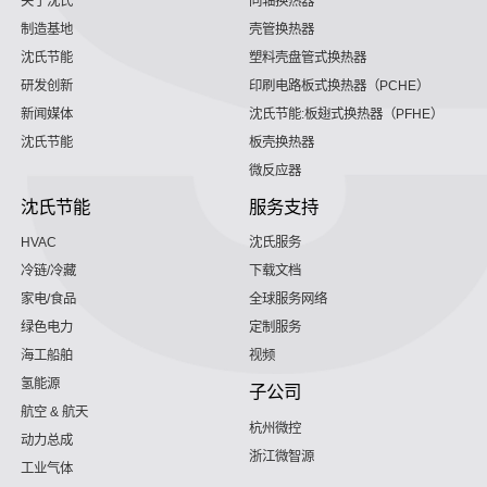
关于沈氏
同轴换热器
制造基地
壳管换热器
沈氏节能
塑料壳盘管式换热器
研发创新
印刷电路板式换热器（PCHE）
新闻媒体
沈氏节能:板翅式换热器（PFHE）
沈氏节能
板壳换热器
微反应器
沈氏节能
服务支持
HVAC
沈氏服务
冷链/冷藏
下载文档
家电/食品
全球服务网络
绿色电力
定制服务
海工船舶
视频
氢能源
子公司
航空 & 航天
杭州微控
动力总成
浙江微智源
工业气体