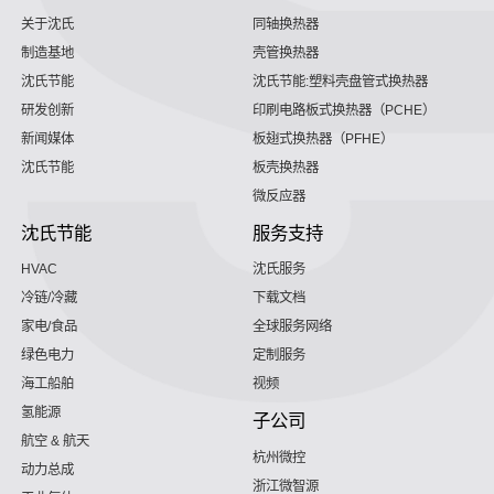
关于沈氏
同轴换热器
制造基地
壳管换热器
沈氏节能
沈氏节能:塑料壳盘管式换热器
研发创新
印刷电路板式换热器（PCHE）
新闻媒体
板翅式换热器（PFHE）
沈氏节能
板壳换热器
微反应器
沈氏节能
服务支持
HVAC
沈氏服务
冷链/冷藏
下载文档
家电/食品
全球服务网络
绿色电力
定制服务
海工船舶
视频
氢能源
子公司
航空 & 航天
杭州微控
动力总成
浙江微智源