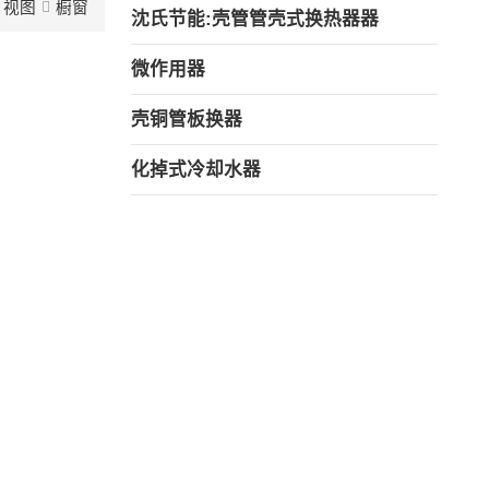
视图
橱窗
沈氏节能:壳管管壳式换热器器
微作用器
壳铜管板换器
化掉式冷却水器