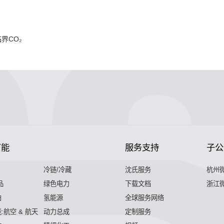
界CO₂
节能
服务支持
子公
冷链/冷藏
沈氏服务
杭州
品
绿色电力
下载文档
浙江
舶
氢能源
全球服务网络
:航空 & 航天
动力总成
定制服务