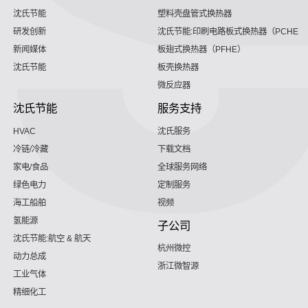
沈氏节能
塑料壳盘管式换热器
研发创新
沈氏节能:印刷电路板式换热器（PCHE）
新闻媒体
板翅式换热器（PFHE）
沈氏节能
板壳换热器
微反应器
沈氏节能
服务支持
HVAC
沈氏服务
冷链/冷藏
下载文档
家电/食品
全球服务网络
绿色电力
定制服务
海工船舶
视频
氢能源
子公司
沈氏节能:航空 & 航天
杭州微控
动力总成
浙江微智源
工业气体
精细化工