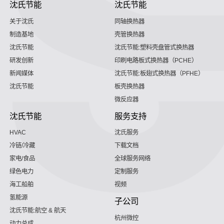
沈氏节能
沈氏节能
关于沈氏
同轴换热器
制造基地
壳管换热器
沈氏节能
沈氏节能:塑料壳盘管式换热器
研发创新
印刷电路板式换热器（PCHE）
新闻媒体
沈氏节能:板翅式换热器（PFHE）
沈氏节能
板壳换热器
微反应器
沈氏节能
服务支持
HVAC
沈氏服务
冷链/冷藏
下载文档
家电/食品
全球服务网络
绿色电力
定制服务
海工船舶
视频
氢能源
子公司
沈氏节能:航空 & 航天
杭州微控
动力总成