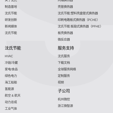
关于沈氏
同轴换热器
制造基地
壳管换热器
沈氏节能
沈氏节能:塑料壳盘管式换热器
研发创新
印刷电路板式换热器（PCHE）
新闻媒体
沈氏节能:板翅式换热器（PFHE）
沈氏节能
板壳换热器
微反应器
沈氏节能
服务支持
HVAC
沈氏服务
冷链/冷藏
下载文档
家电/食品
全球服务网络
绿色电力
定制服务
海工船舶
视频
氢能源
子公司
航空 & 航天
杭州微控
动力总成
浙江微智源
工业气体