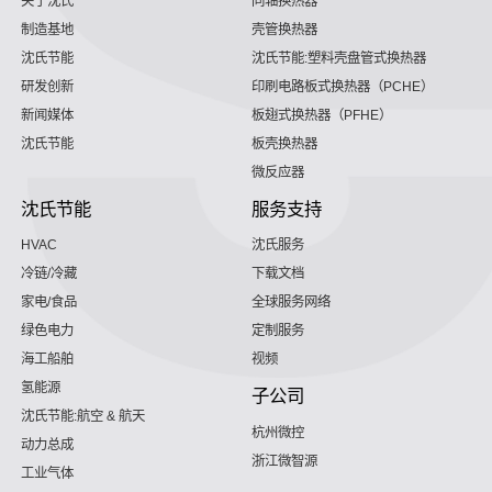
关于沈氏
同轴换热器
制造基地
壳管换热器
沈氏节能
沈氏节能:塑料壳盘管式换热器
研发创新
印刷电路板式换热器（PCHE）
新闻媒体
板翅式换热器（PFHE）
沈氏节能
板壳换热器
微反应器
沈氏节能
服务支持
HVAC
沈氏服务
冷链/冷藏
下载文档
家电/食品
全球服务网络
绿色电力
定制服务
海工船舶
视频
氢能源
子公司
沈氏节能:航空 & 航天
杭州微控
动力总成
浙江微智源
工业气体