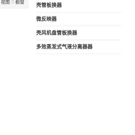
视图
橱窗
壳管板换器
微反映器
壳风机盘管板换器
多效蒸发式气液分离器器