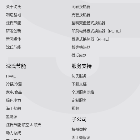
关于沈氏
同轴换热器
制造基地
壳管换热器
沈氏节能
塑料壳盘管式换热器
研发创新
印刷电路板式换热器（PCHE）
新闻媒体
板翅式换热器（PFHE）
沈氏节能
板壳换热器
微反应器
沈氏节能
服务支持
HVAC
沈氏服务
冷链/冷藏
下载文档
家电/食品
全球服务网络
绿色电力
定制服务
海工船舶
视频
氢能源
子公司
沈氏节能:航空 & 航天
杭州微控
动力总成
浙江微智源