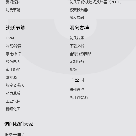
新闻媒体
沈氏节能:板翅式换热器（PFHE）
沈氏节能
板壳换热器
微反应器
沈氏节能
服务支持
HVAC
沈氏服务
冷链/冷藏
下载文档
家电/食品
全球服务网络
绿色电力
定制服务
海工船舶
视频
氢能源
子公司
航空 & 航天
杭州微控
动力总成
浙江微智源
工业气体
精细化工
询问我们大家
服务于电话