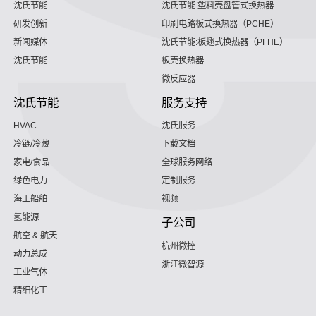
沈氏节能
沈氏节能:塑料壳盘管式换热器
研发创新
印刷电路板式换热器（PCHE）
新闻媒体
沈氏节能:板翅式换热器（PFHE）
沈氏节能
板壳换热器
微反应器
沈氏节能
服务支持
HVAC
沈氏服务
冷链/冷藏
下载文档
家电/食品
全球服务网络
绿色电力
定制服务
海工船舶
视频
氢能源
子公司
航空 & 航天
杭州微控
动力总成
浙江微智源
工业气体
精细化工