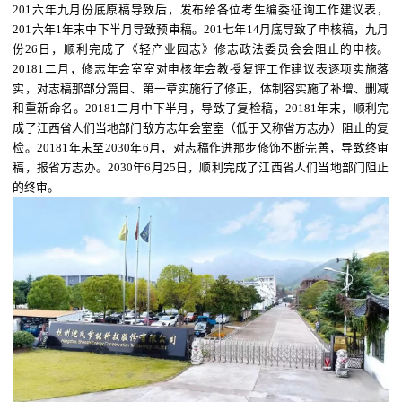
201六年九月份底原稿导致后，发布给各位考生编委征询工作建议表，
201六年1年末中下半月导致预审稿。201七年14月底导致了申核稿，九月
份26日，顺利完成了《轻产业园志》修志政法委员会会阻止的申核。
20181二月，修志年会室室对申核年会教授复评工作建议表逐项实施落
实，对志稿那部分篇目、第一章实施行了修正，体制容实施了补增、删减
和重新命名。20181二月中下半月，导致了复检稿，20181年末，顺利完
成了江西省人们当地部门敌方志年会室室（低于又称省方志办）阻止的复
检。20181年末至2030年6月，对志稿作进那步修饰不断完善，导致终审
稿，报省方志办。2030年6月25日，顺利完成了江西省人们当地部门阻止
的终审。