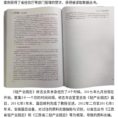
案例获得了省经信厅等部门管理的赞许，获得被读取数据丛书。
《轻产业园志》修志业务亲身经历了4个时候。201七年九月份现在
开始，聚集3十一个月的时间间隔，修志年会室室总攻《轻产业园志》篇
目，201七年1年末，篇目顺利完成了教授论述。2012年二月至201七年1
年末，安装篇目设备，对过往的质料实施抽取与识别，以省志丛书《江西
省轻产业园志》和《江西省二轻产业园志》等为框架，导致的质料长编。