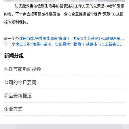
沈氏能效当做低碳生活导热管表述决工作方案的先天堂2sf者和引领
的者，下十步会接着延链补链强链，全心全意推进当今世界“双碳”方式指
标的顺利保持。
前一个条
沈氏节能:搭乘氢能源车“赛道”！ 沈氏节能荣获IATF16949汽车行业质量管理体系认证
下一个
沈氏节能:“用最小空间，实现最大化换热”！建德市市长王新锋日前赴沈氏节能走访调研
新闻分组
沈氏节能新闻视频
公司的今日要闻
商品最新报道
企业方式