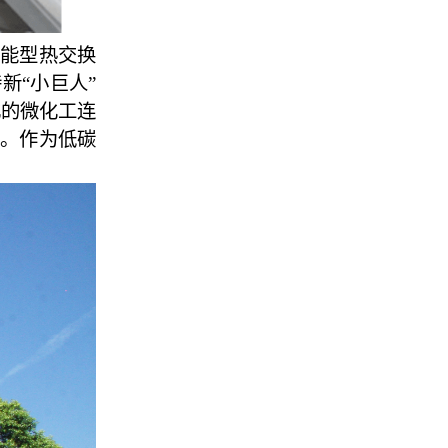
节能型热交换
新“小巨人”
化的微化工连
。作为低碳