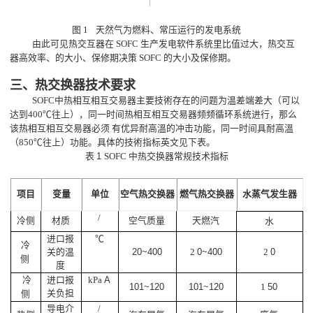
图
1
天然气为燃料、常压运行的发电系统
由此可见热交互器在 SOFC 生产发电软件系统里比值过大，热交互
器高效率、的大小、保修期决策 SOFC 的大小及保修期。
三、热交换器技术要求
SOFC中热相互相互交易器主要技術存在的问题为温差端差大（可以
达到400℃往上），同一时间热相互相互交易器频频循环系统进行，那么
该热相互相互交易器必须 有优异耐高溫的冲击功能，同一时间具耐高溫
（850℃往上）功能。具体的技術指标英文见下表。
1
表
SOFC
中热交换器常规技术指标
项目
变量
单位
空气热交换器
燃气热交换器
水蒸气发生器
/
冷侧
材质
空气质量
天燃汽
水
进口报
℃
冷
关的温
20~400
0~400
0
2
2
侧
度
进口报
A
冷
kPa
101~120
101~120
50
1
关负担
侧
导电介
/