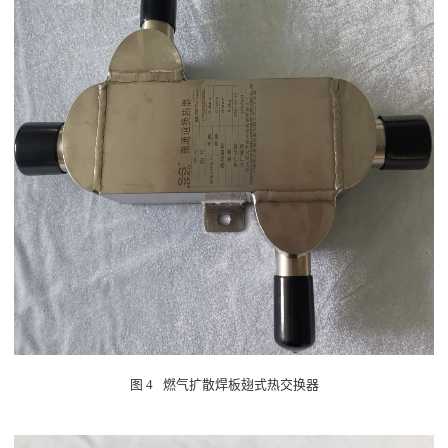
图
4
燃气扩散焊板翅式热交换器