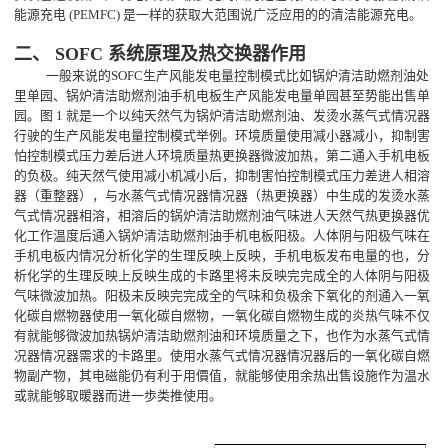
能源充电 (PEMFC) 是一样的获取大范围说广泛应用的的清洁能源充电。
二、
SOFC
系统原理及热交换器作用
一般来说的SOFC生产风能发电量控制模式比如锅炉清洁助燃剂油处
里单园、锅炉清洁助燃剂油手机电板生产风能发电量单园甚至势能出售单
园。图 1 就是一个以纯天然气为锅炉清洁助燃剂油、发烫水蒸气式情况器
行驶的生产风能发电量控制模式举例。环境质量使用减小器减小，抑制害
怕控制模式压力差后进人环境质量热更换器微波加热，第二通入手机电板
的负极。纯天然气使用减小机减小后，抑制害怕控制模式压力差进人相溶
器（重整器），与水蒸气式情况器情况器（热更换器）中生成的发烫水蒸
气式情况器相溶，相溶后的锅炉清洁助燃剂油气味进人天然气热更换器优
化工作温度后通入锅炉清洁助燃剂油手机电板阳极。人体阴与阳极气味在
手机电板内情况分析化学的生理反映上反映，手机电板发布电量的也，分
析化学的生理反映上反映生成的卡路里将未反映完完成全的人体阴与阳极
气味微波加热。阳极未反映完完成全的气味和负极余下氧化的剂通入一氧
化碳自燃物器使用一氧化碳自燃物，一氧化碳自燃物生成的炎热气味不仅
有就能够微波加热锅炉清洁助燃剂油和环境质量之下，也作为水蒸气式情
况器情况器需求的卡路里。使用水蒸气式情况器情况器后的一氧化碳自燃
物副产物，其电磁能仍有利于用價值，就能够使用余热出售设施作为温水
或就能够取暖器而进一歩类推使用。