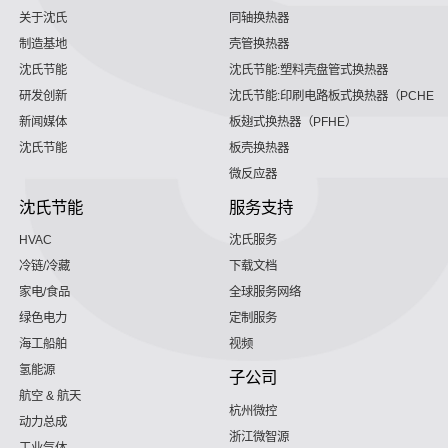
关于沈氏
同轴换热器
制造基地
壳管换热器
沈氏节能
沈氏节能:塑料壳盘管式换热器
研发创新
沈氏节能:印刷电路板式换热器（PCHE）
新闻媒体
板翅式换热器（PFHE）
沈氏节能
板壳换热器
微反应器
沈氏节能
服务支持
HVAC
沈氏服务
冷链/冷藏
下载文档
家电/食品
全球服务网络
绿色电力
定制服务
海工船舶
视频
氢能源
子公司
航空 & 航天
杭州微控
动力总成
浙江微智源