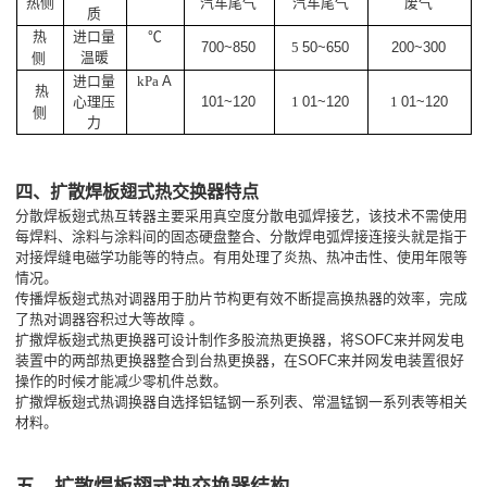
热侧
汽车尾气
汽车尾气
废气
质
进口量
热
℃
700~850
50~650
200~300
5
温暖
侧
进口量
A
kPa
热
心理压
101~120
01~120
01~120
1
1
侧
力
四、扩散焊板翅式热交换器特点
分散焊板翅式热互转器主要采用真空度分散电弧焊接艺，该技术不需使用
每焊料、涂料与涂料间的固态硬盘整合、分散焊电弧焊接连接头就是指于
对接焊缝电磁学功能等的特点。有用处理了炎热、热冲击性、使用年限等
情况。
传播焊板翅式热对调器用于肋片节构更有效不断提高换热器的效率，完成
了热对调器容积过大等故障 。
扩撒焊板翅式热更换器可设计制作多股流热更换器，将SOFC来并网发电
装置中的两部热更换器整合到台热更换器，在SOFC来并网发电装置很好
操作的时候才能减少零机件总数。
扩撒焊板翅式热调换器自选择铝锰钢一系列表、常温锰钢一系列表等相关
材料。