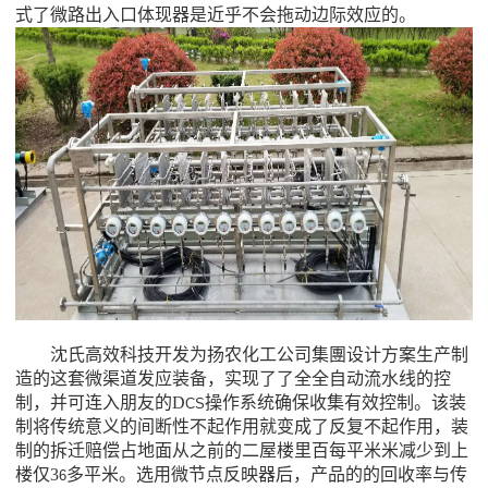
式了微路出入口体现器是近乎不会拖动边际效应的。
沈氏高效科技开发为扬农化工公司集團设计方案生产制
造的这套微渠道发应装备，实现了了全全自动流水线的控
制，并可连入朋友的D
操作系统确保收集有效控制。该装
CS
制将传统意义的间断性不起作用就变成了反复不起作用，装
制的拆迁赔偿占地面从之前的二屋楼里百每平米米减少到上
楼仅3
多平米。选用微节点反映器后，产品的的回收率与传
6