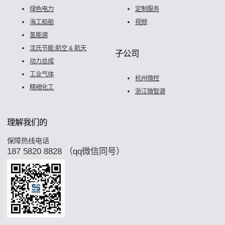
绿色电力
定制服务
海工船舶
视频
氢能源
沈氏节能:航空 & 航天
子公司
动力总成
工业气体
杭州微控
精细化工
浙江微智源
理解我们的
保障热线电话
187 5820 8828 （qq微信同号）