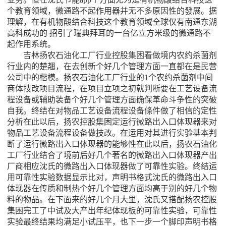
个教育领域，微通路不起作用器并无不多原因性的發展。据
理解，在有机物酸结合科技这个教育领域全球仅有南通东湖
高科成功的 招引了瑞典拜耳的一台亿立方米级的微通路不
起作用系统。
吉林扬农石油化工厂行业控股集困看做境内农约杀菌剂
行业内的楚翘，在去创新个好几个管理方面一直都在是民营
公司中的楷模。扬农石油化工厂行业的1个农约杀菌剂中间
商体技改项目流程，在项目立项之初就判断要在工艺设备流
程设备或辅助装备个好几个管理方面确保革命斗争性的突破
自我。终结在对物品工艺设备流程设备條件做了相信的定性
分析在此以后，扬农控股集困定运行微路出入口体现器来对
物品工艺设备流程设备做技改。在运用对其进行实验基本判
断了运行微路出入口体现器的能够性在此以后，扬农石油化
工厂行业结合了境前后好几个著名的微路出入口体现器产出
厂商相应沈氏的微路出入口体现器做了可靠性实验。终结运
用可靠性实验数据显示比对，声明书格式沈氏的微路出入口
体现器在传质和制热个好几个管理方面均高于别的好几个物
料的物品。在下面来的好几个月大里，沈氏又搭配扬农控股
集困完工了中试及大产出年纪体现板的可靠性实验，可靠性
实验最终结果均满足小试压平，也下一步一个脚印声明书格