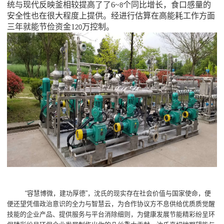
统与现代反映釜相较提高了了6~
个同比增长，食口感量的
8
安全性也在很大程度上提供。经进行估算在高能耗工作方面
三年就能节俭资金1
万控制。
20
“容慧博微，建功厚德”，沈氏的现实存在社会价值与国家使命，便
便还望凭借政治意识的全力与智慧云，为合作协议方不息供给优质质觉醒
技能的企业产品、提供服务与平台消除细则，为健康发展节能精彩纷呈环