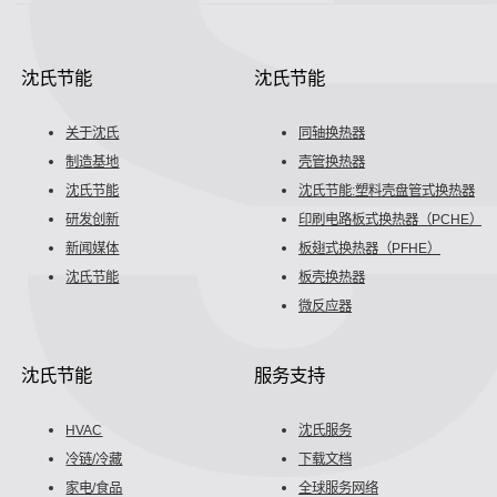
沈氏节能
沈氏节能
关于沈氏
同轴换热器
制造基地
壳管换热器
沈氏节能
沈氏节能:塑料壳盘管式换热器
研发创新
印刷电路板式换热器（PCHE）
新闻媒体
板翅式换热器（PFHE）
沈氏节能
板壳换热器
微反应器
沈氏节能
服务支持
HVAC
沈氏服务
冷链/冷藏
下载文档
家电/食品
全球服务网络