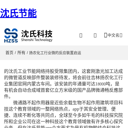
沈氏节能
中文名
首页
所有
/
/ 扬农化工行业微的反应裝置启运
的沈氏工业节能网络持股受限集团内，这套刚激光加工达成
的微管道反映部件整装装修待发，将会前往吉林扬
农
化工行
业集团官网
内蒙古车间
。该安装的年通量可达1
吨，是
8000
有机会自动合成域首套亿立方米级的国产品牌微通畅反應部
件。
微通路不起作用器是近些余载生物不起作用建筑项目科
技这个教育领域的一整网络热点，app于其安全管理、便
捷、连续不断化等共同点，全球至今多如牛毛的科技探究院
所和企业公司在这一种科技这个教育领域做有许多核心探究
业务。但在沈氏节能app个方面尤为是有机物酸结合科技这