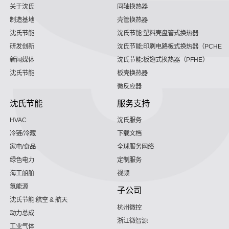
关于沈氏
同轴换热器
制造基地
壳管换热器
沈氏节能
沈氏节能:塑料壳盘管式换热器
研发创新
沈氏节能:印刷电路板式换热器（PCHE）
新闻媒体
沈氏节能:板翅式换热器（PFHE）
沈氏节能
板壳换热器
微反应器
沈氏节能
服务支持
HVAC
沈氏服务
冷链/冷藏
下载文档
家电/食品
全球服务网络
绿色电力
定制服务
海工船舶
视频
氢能源
子公司
沈氏节能:航空 & 航天
杭州微控
动力总成
浙江微智源
工业气体