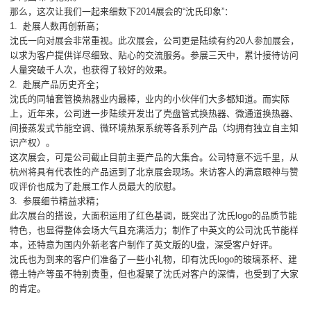
那么，这次让我们一起来细数下2014展会的“沈氏印象”：
1. 赴展人数再创新高；
沈氏一向对展会非常重视。此次展会，公司更是陆续有约20人参加展会，
以求为客户提供详尽细致、贴心的交流服务。参展三天中，累计接待访问
人量突破千人次，也获得了较好的效果。
2. 赴展产品历史齐全；
沈氏的同轴套管换热器业内最棒，业内的小伙伴们大多都知道。而实际
上，近年来，公司进一步陆续开发出了壳盘管式换热器、微通道换热器、
间接蒸发式节能空调、微环境热泵系统等各系列产品（均拥有独立自主知
识产权）。
这次展会，可是公司截止目前主要产品的大集合。公司特意不远千里，从
杭州将具有代表性的产品运到了北京展会现场。来访客人的满意眼神与赞
叹评价也成为了赴展工作人员最大的欣慰。
3. 参展细节精益求精；
此次展台的搭设，大面积运用了红色基调，既突出了沈氏logo的品质节能
特色，也显得整体会场大气且充满活力；制作了中英文的公司沈氏节能样
本，还特意为国内外新老客户制作了英文版的U盘，深受客户好评。
沈氏也为到来的客户们准备了一些小礼物，印有沈氏logo的玻璃茶杯、建
德土特产等虽不特别贵重，但也凝聚了沈氏对客户的深情，也受到了大家
的肯定。