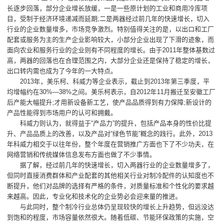
长逐步回落，部分企业增长放缓，一是一些原计划的工业和商用冷库项
目，受制于经济环境递减而延期;二是两器经过前几年的快速增长，切入
行业的企业数量增多，市场竞争激烈。特别值得关注的是，以出口和工厂
配套或服务为主的生产企业影响较大，小部分企业出现了下滑的迹象，而
面向农业和服务行业的企业则有不同程度的增长。由于2011年整体基数过
高，两器的回落也在合理范围之内，大部分企业还是保持了稳定的增长，
出口转内需也成为了今年的一大特点。
2013年，美乐柯、科威力等企业表示，截止到2013年第三季度，平
均增幅约在30%—38%之间。美乐柯表示，自2012年11月搬迁至安徽工厂
后产能大幅提升;才用新设备新工艺，使产品品质得到有力保障;新设计的
产品性能得到市场用户的认可和拥戴。
科威力则认为，就得益于“产品力”的提升，包括产品本身的性价比提
升、产品品质上的改善，以及产品对“绿色节能”概念的践行。此外，2013
年科威力相交于以往年份，整个年度在营销推广方面也下了不少功夫，在
网络营销和传统媒体信息发布方面也做了不少事情。
据了解，经过前几年的快速增长，切入两器行业的企业数量增多了，
但同时直接消费群体和产业配套的其他相关行业对制冷配件的认知度也不
断提升，他们对品牌的选择有严格的条件，对质量标准和个性化的要求越
来越高。因此，专业化和技术化的企业势必会迎来量的推进。
与此同时，整个制冷行业总体仍呈现较快的增长上升趋势，但远没达
到饱和的程度，市场容量依然很大。随着低碳、节能环保政策的实施，空