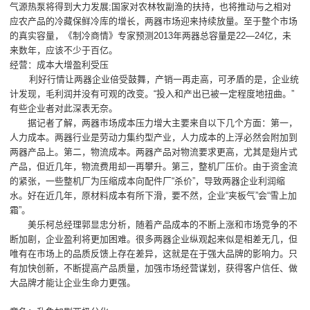
气源热泵将得到大力发展;国家对农林牧副渔的扶持，也将推动与之相对
应农产品的冷藏保鲜冷库的增长，两器市场迎来持续放量。至于整个市场
的真实容量，《制冷商情》专家预测2013年两器总容量是22—24亿，未
来数年，应该不少于百亿。
经营：成本大增盈利受压
利好行情让两器企业倍受鼓舞，产销一再走高，可矛盾的是，企业统
计发现，毛利润并没有可观的改变。“投入和产出已被一定程度地扭曲。”
有些企业者对此深表无奈。
据记者了解，两器市场成本压力增大主要来自以下几个方面：第一，
人力成本。两器行业是劳动力集约型产业，人力成本的上浮必然会附加到
两器产品上。第二，物流成本。两器产品对物流要求更高，尤其是翅片式
产品，但近几年，物流费用却一再攀升。第三，整机厂压价。由于资金流
的紧张，一些整机厂为压缩成本向配件厂“杀价”，导致两器企业利润缩
水。好在近几年，原材料成本有所下滑，要不然，企业“夹板气”会“雪上加
霜”。
美乐柯总经理郭显忠分析，随着产品成本的不断上涨和市场竞争的不
断加剧，企业盈利将更加困难。很多两器企业纵观起来似是相差无几，但
唯有在市场上的品质反馈上存在差异，这就是在于强大品牌的影响力。只
有加快创新，不断提高产品质量，加强市场经营谋划，获得客户信任、做
大品牌才能让企业生命力更强。