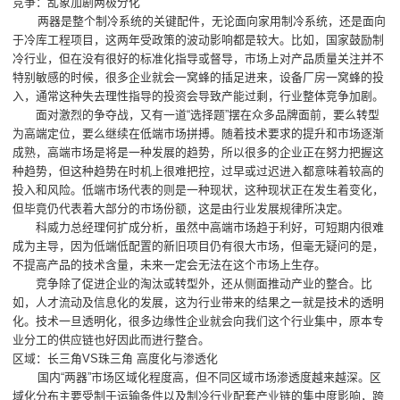
竞争：乱象加剧两极分化
两器是整个制冷系统的关键配件，无论面向家用制冷系统，还是面向
于冷库工程项目，这两年受政策的波动影响都是较大。比如，国家鼓励制
冷行业，但在没有很好的标准化指导或督导，市场上对产品质量关注并不
特别敏感的时候，很多企业就会一窝蜂的插足进来，设备厂房一窝蜂的投
入，通常这种失去理性指导的投资会导致产能过剩，行业整体竞争加剧。
面对激烈的争夺战，又有一道“选择题”摆在众多品牌面前，要么转型
为高端定位，要么继续在低端市场拼搏。随着技术要求的提升和市场逐渐
成熟，高端市场是将是一种发展的趋势，所以很多的企业正在努力把握这
种趋势，但这种趋势在时机上很难把控，过早或过迟进入都意味着较高的
投入和风险。低端市场代表的则是一种现状，这种现状正在发生着变化，
但毕竟仍代表着大部分的市场份额，这是由行业发展规律所决定。
科威力总经理何扩成分析，虽然中高端市场趋于利好，可短期内很难
成为主导，因为低端低配置的新旧项目仍有很大市场，但毫无疑问的是，
不提高产品的技术含量，未来一定会无法在这个市场上生存。
竞争除了促进企业的淘汰或转型外，还从侧面推动产业的整合。比
如，人才流动及信息化的发展，这为行业带来的结果之一就是技术的透明
化。技术一旦透明化，很多边缘性企业就会向我们这个行业集中，原本专
业分工的供应链也好因此而进行整合。
区域：长三角VS珠三角 高度化与渗透化
国内“两器”市场区域化程度高，但不同区域市场渗透度越来越深。区
域化分布主要受制于运输条件以及制冷行业配套产业链的集中度影响，跨