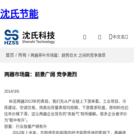
沈氏节能
中文名
首页
所有
/
/ 两器茶叶市场篇：趋势巨大 之间的竞争激昂
两器市场篇：前景广阔 竞争激烈
2014/3/6
纵览两器2013年的表现，我们先从产业链上下游来看，工业项目、冷
库建设、空调交易、热泵出货量表现均抢眼，下游需求旺盛，原材料也比
往年价格下滑，这让两器企业背负的“夹板气”有所缓解。很多企业者评价
为“稳中有升”。
容量：行业放量产销有升
2012年上半年，在欧债危机和国内经济局势低迷的影响下，两器增