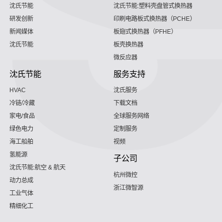
沈氏节能
沈氏节能:塑料壳盘管式换热器
研发创新
印刷电路板式换热器（PCHE）
新闻媒体
板翅式换热器（PFHE）
沈氏节能
板壳换热器
微反应器
沈氏节能
服务支持
HVAC
沈氏服务
冷链/冷藏
下载文档
家电/食品
全球服务网络
绿色电力
定制服务
海工船舶
视频
氢能源
子公司
沈氏节能:航空 & 航天
杭州微控
动力总成
浙江微智源
工业气体
精细化工