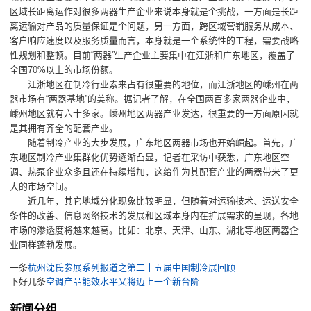
区域长距离运作对很多两器生产企业来说本身就是个挑战，一方面是长距
离运输对产品的质量保证是个问题，另一方面，跨区域营销服务从成本、
客户响应速度以及服务质量而言，本身就是一个系统性的工程，需要战略
性规划和整顿。目前“两器”生产企业主要集中在江浙和广东地区，覆盖了
全国70%以上的市场份额。
江浙地区在制冷行业素来占有很重要的地位，而江浙地区的嵊州在两
器市场有“两器基地”的美称。据记者了解，在全国两百多家两器企业中，
嵊州地区就有六十多家。嵊州地区两器产业发达，很重要的一方面原因就
是其拥有齐全的配套产业。
随着制冷产业的大步发展，广东地区两器市场也开始崛起。首先，广
东地区制冷产业集群化优势逐渐凸显，记者在采访中获悉，广东地区空
调、热泵企业众多且还在持续增加，这给作为其配套产业的两器带来了更
大的市场空间。
近几年，其它地域分化现象比较明显，但随着对运输技术、运送安全
条件的改善、信息网络技术的发展和区域本身内在扩展需求的呈现，各地
市场的渗透度将越来越高。比如：北京、天津、山东、湖北等地区两器企
业同样蓬勃发展。
一条
杭州沈氏参展系列报道之第二十五届中国制冷展回顾
下好几条
空调产品能效水平又将迈上一个新台阶
新闻分组