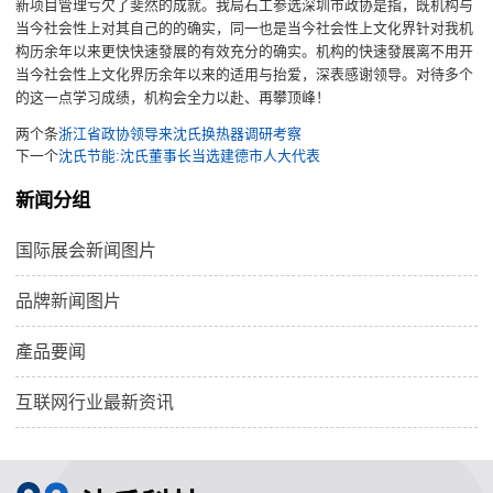
新项目管理亏欠了斐然的成就。我局石工参选深圳市政协是指，既机构与
当今社会性上对其自己的的确实，同一也是当今社会性上文化界针对我机
构历余年以来更快快速發展的有效充分的确实。机构的快速發展离不用开
当今社会性上文化界历余年以来的适用与抬爱，深表感谢领导。对待多个
的这一点学习成绩，机构会全力以赴、再攀顶峰！
两个条
浙江省政协领导来沈氏换热器调研考察
下一个
沈氏节能:沈氏董事长当选建德市人大代表
新闻分组
国际展会新闻图片
品牌新闻图片
產品要闻
互联网行业最新资讯