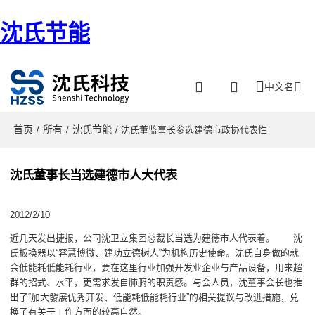
沈氏节能
中文名
首页
所有
沈氏节能
/
/
/ 沈氏董监事长参选建德市政协代表性
沈氏董事长当选建德市人大代表
2012/2/10
近几天发出捷报，公司沈卫立集团总裁长当选为建德市人代表着。 沈
氏板换器以“容慧博微、建功立德树人”为机构历史使命。沈氏自身做的就
会低能耗低能耗行业，要在这里行业加强开发业企业与产品设备，用来超
群的招式、水平，更需求发自肺腑的职责感。与会人员，沈董事会长也推
出了“加大發展优秀开发、低能耗低能耗行业”的相关提议与改进措施，兑
换了有关于工作方面的较高自然。