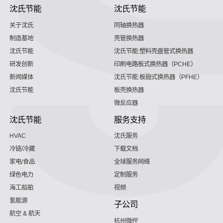
沈氏节能
沈氏节能
关于沈氏
同轴换热器
制造基地
壳管换热器
沈氏节能
沈氏节能:塑料壳盘管式换热器
研发创新
印刷电路板式换热器（PCHE）
新闻媒体
沈氏节能:板翅式换热器（PFHE）
沈氏节能
板壳换热器
微反应器
沈氏节能
服务支持
HVAC
沈氏服务
冷链/冷藏
下载文档
家电/食品
全球服务网络
绿色电力
定制服务
海工船舶
视频
氢能源
子公司
航空 & 航天
杭州微控