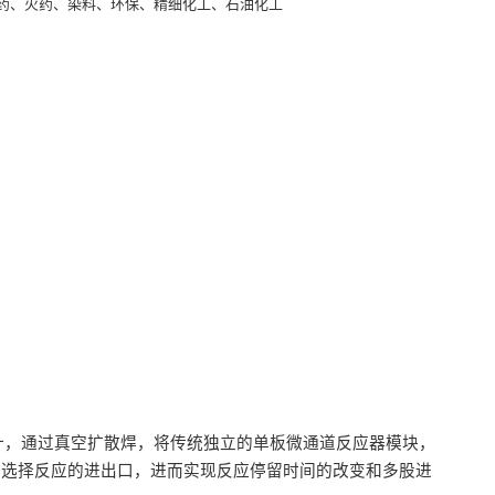
药、火药、染料、环保、精细化工、石油化工
波
设计，通过真空扩散焊，将传统独立的单板微通道反应器模块，
活选择反应的进出口，进而实现反应停留时间的改变和多股进