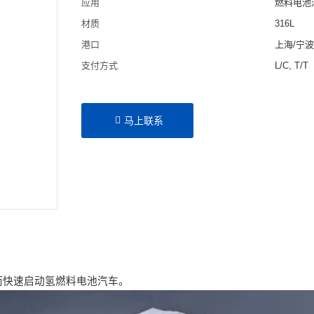
应用
燃料电池
材质
316L
港口
上海/宁
支付方式
L/C, T/T
马上联系
而快速启动氢燃料电池汽车。