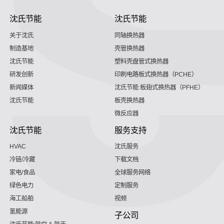
沈氏节能
沈氏节能
关于沈氏
同轴换热器
制造基地
壳管换热器
沈氏节能
塑料壳盘管式换热器
研发创新
印刷电路板式换热器（PCHE）
新闻媒体
沈氏节能:板翅式换热器（PFHE）
沈氏节能
板壳换热器
微反应器
沈氏节能
服务支持
HVAC
沈氏服务
冷链/冷藏
下载文档
家电/食品
全球服务网络
绿色电力
定制服务
海工船舶
视频
氢能源
子公司