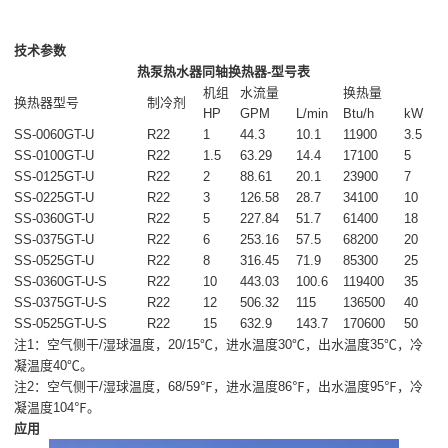
技术参数
热泵热水器同轴换热器-型号表
机组
水流量
换热量
换热器型号
制冷剂
HP
GPM
L/min
Btu/h
kW
SS-0060GT-U
R22
1
44.3
10.1
11900
3.5
SS-0100GT-U
R22
1.5
63.29
14.4
17100
5
SS-0125GT-U
R22
2
88.61
20.1
23900
7
SS-0225GT-U
R22
3
126.58
28.7
34100
10
SS-0360GT-U
R22
5
227.84
51.7
61400
18
SS-0375GT-U
R22
6
253.16
57.5
68200
20
SS-0525GT-U
R22
8
316.45
71.9
85300
25
SS-0360GT-U-S
R22
10
443.03
100.6
119400
35
SS-0375GT-U-S
R22
12
506.32
115
136500
40
SS-0525GT-U-S
R22
15
632.9
143.7
170600
50
注1：空气侧干/湿球温度，20/15℃，进水温度30℃，出水温度35℃，冷
凝温度40℃。
注2：空气侧干/湿球温度，68/59℉，进水温度86℉，出水温度95℉，冷
凝温度104℉。
应用