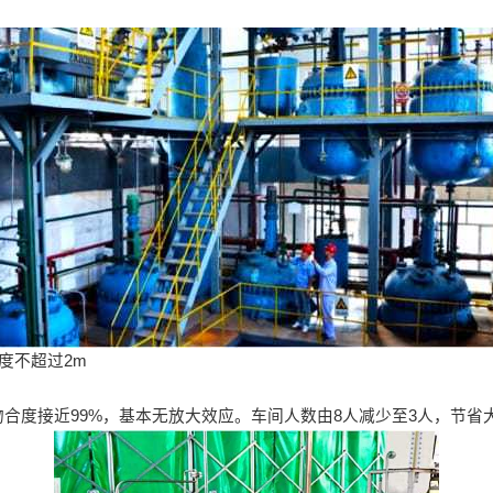
度不超过2m
合度接近99%，基本无放大效应。车间人数由8人减少至3人，节省