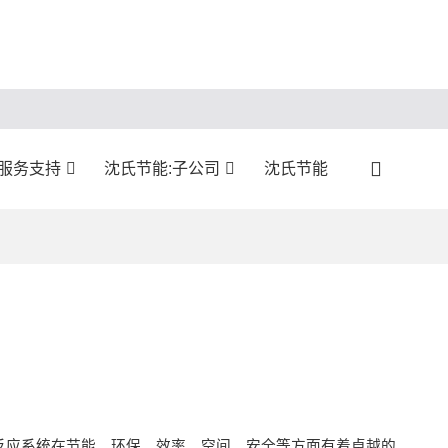
服务支持
沈氏节能:子公司
沈氏节能
反应系统在节能、环保、效率、空间、安全等方面有着卓越的