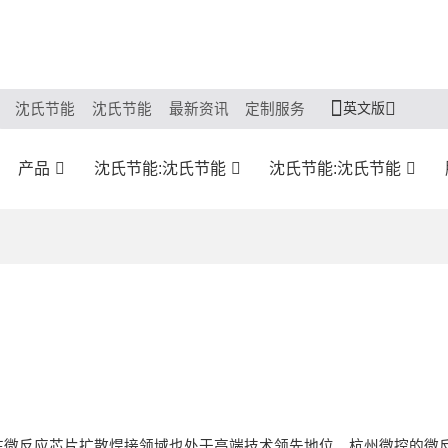
英文版
沈氏节能
沈氏节能
最新资讯
定制服务
产品
沈氏节能:沈氏节能
沈氏节能:沈氏节能
在微反应芯片扩散焊接领域也处于高端技术领先地位。杭州微控的微