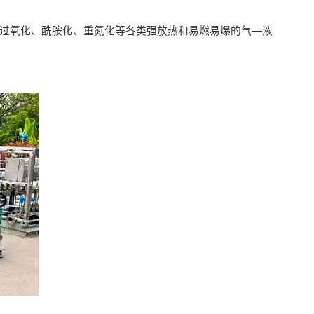
、过氧化、酰胺化、重氮化等各类强放热和易燃易爆的气—液