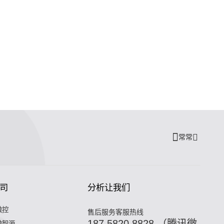
常常
司
分析让我们
微控
售后服务客服热线
187 5820 8828 （腾讯微
微智源