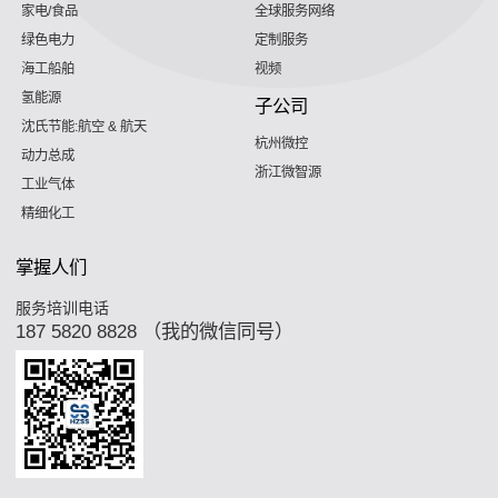
家电/食品
全球服务网络
绿色电力
定制服务
海工船舶
视频
氢能源
子公司
沈氏节能:航空 & 航天
杭州微控
动力总成
浙江微智源
工业气体
精细化工
掌握人们
服务培训电话
187 5820 8828 （我的微信同号）