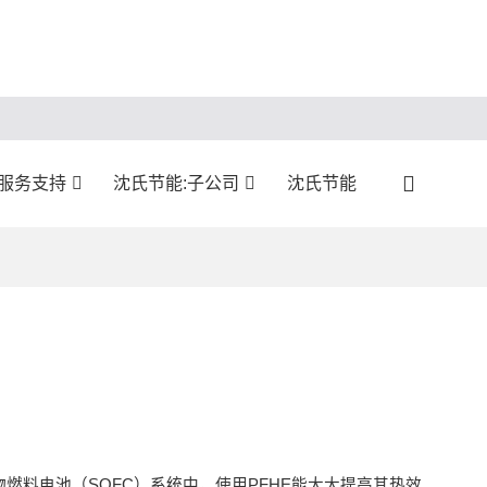
服务支持
沈氏节能:子公司
沈氏节能
料电池（SOFC）系统中，使用PFHE能大大提高其热效