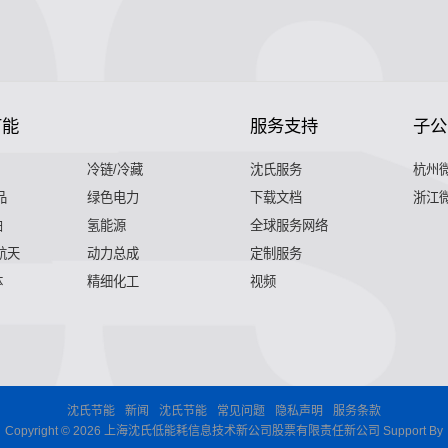
节能
服务支持
子公
冷链/冷藏
沈氏服务
杭州
品
绿色电力
下载文档
浙江
舶
氢能源
全球服务网络
 航天
动力总成
定制服务
体
精细化工
视频
沈氏节能
新闻
沈氏节能
常见问题
隐私声明
服务条款
Copyright © 2026 上海沈氏低能耗信息技术新公司股票有限责任新公司 Support By