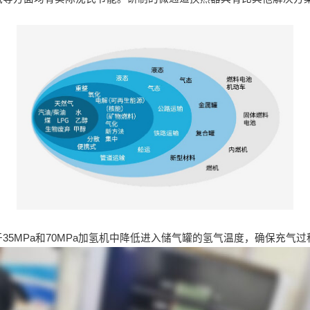
5MPa和70MPa加氢机中降低进入储气罐的氢气温度，确保充气