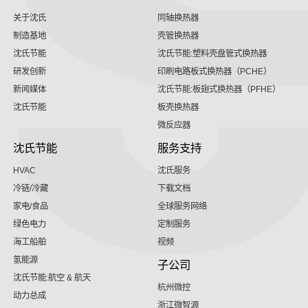
关于沈氏
同轴换热器
制造基地
壳管换热器
沈氏节能
沈氏节能:塑料壳盘管式换热器
研发创新
印刷电路板式换热器（PCHE）
新闻媒体
沈氏节能:板翅式换热器（PFHE）
沈氏节能
板壳换热器
微反应器
沈氏节能
服务支持
HVAC
沈氏服务
冷链/冷藏
下载文档
家电/食品
全球服务网络
绿色电力
定制服务
海工船舶
视频
氢能源
子公司
沈氏节能:航空 & 航天
杭州微控
动力总成
浙江微智源