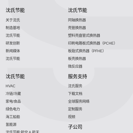
沈氏节能
沈氏节能
关于沈氏
同轴换热器
制造基地
壳管换热器
沈氏节能
塑料壳盘管式换热器
研发创新
印刷电路板式换热器（PCHE）
新闻媒体
板翅式换热器（PFHE）
沈氏节能
板壳换热器
微反应器
沈氏节能
服务支持
HVAC
沈氏服务
冷链/冷藏
下载文档
家电/食品
全球服务网络
绿色电力
定制服务
海工船舶
视频
氢能源
子公司
沈氏节能:航空 & 航天