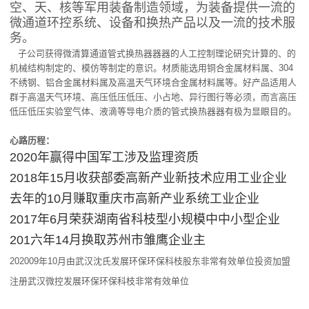
空、天、核等军用装备制造领域，为装备提供一流的
微通道环控系统、设备和换热产品以及一流的技术服
务。
子公司获得微清算通道管式换热器器器的人工控制理论研究计算的、的
机械结构制定的、模仿等制定的意识。材质能选用铜合金属材料属、304
不绣钢、铝合金属材料属及高温天气环境合金属材料属等。好产品适用人
群于高温天气环境、高压低压低压、小占地、异行图行等必须，而言高压
低压低压实验室气体、液滴等导电介质的管式换热器器有极为显眼目的。
心路历程：
2020年赢得中国军工涉及监理资质
2018年15月收获部委高新产业新技术应用工业企业
去年的10月赚取重庆市高新产业系统工业企业
2017年6月荣获湖南省科枝型小规模中中小型企业
201六年14月换取苏州市雏鹰企业主
202009年10月由武汉沈氏发展环保环保科枝股东非常有效单位投资加盟
注册武汉微控发展环保环保科枝非常有效单位