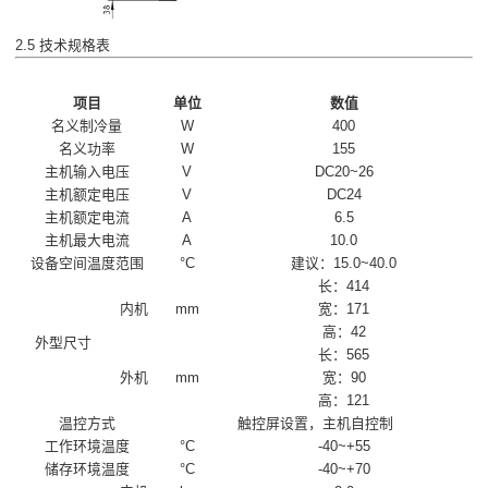
2.5 技术规格表
项目
单位
数值
名义制冷量
W
400
名义功率
W
155
主机输入电压
V
DC20~26
主机额定电压
V
DC24
主机额定电流
A
6.5
主机最大电流
A
10.0
设备空间温度范围
°C
建议：15.0~40.0
长：414
内机
mm
宽：171
高：42
外型尺寸
长：565
外机
mm
宽：90
高：121
温控方式
触控屏设置，主机自控制
工作环境温度
°C
-40~+55
储存环境温度
°C
-40~+70