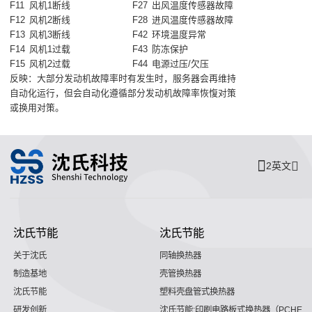
F11
风机1断线
F27
出风温度传感器故障
F12
风机2断线
F28
进风温度传感器故障
F13
风机3断线
F42
环境温度异常
F14
风机1过载
F43
防冻保护
F15
风机2过载
F44
电源过压/欠压
反映：大部分发动机故障率时有发生时，服务器会再维持
自动化运行，但会自动化遵循部分发动机故障率恢愎对策
或换用对策。
2英文
沈氏节能
沈氏节能
关于沈氏
同轴换热器
制造基地
壳管换热器
沈氏节能
塑料壳盘管式换热器
研发创新
沈氏节能:印刷电路板式换热器（PCHE）