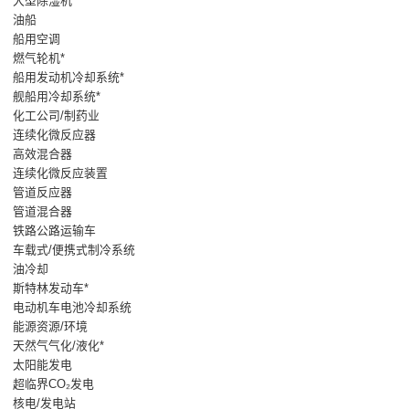
大型除湿机*
油船
船用空调
燃气轮机*
船用发动机冷却系统*
舰船用冷却系统*
化工公司/制药业
连续化微反应器
高效混合器
连续化微反应装置
管道反应器
管道混合器
铁路公路运输车
车载式/便携式制冷系统
油冷却
斯特林发动车*
电动机车电池冷却系统
能源资源/环境
天然气气化/液化*
太阳能发电
超临界CO₂发电
核电/发电站