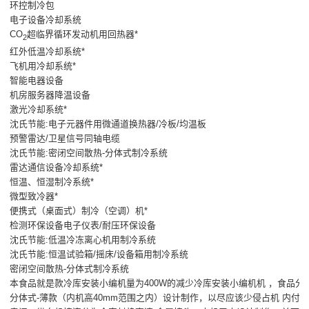
环控制冷包
电子设备冷却系统
CO
超临界循环发动机用回热器*
2
红外低温冷却系统*
飞机用冷却系统*
智能电器设备
机房服务器降温设备
激光冷却系统*
沈氏节能:电子元器件用微通道换热器/冷板/均温板
预警雷达/卫星信号同轴电缆
沈氏节能:密闭空间散热-分体式制冷系统
雷达通信设备冷却系统*
恒温、恒湿制冷系统*
微型致冷器*
便携式（桌面式）制冷（空调）机*
检测环保设备电子仪表/耐压环保设备
沈氏节能:低温冷冻离心机用制冷系统
沈氏节能:恒温试验箱/摇床/设备箱用制冷系统
密闭空间散热-分体式制冷系统
本食品就是款冷库安装小编机量为400W的减少冷库安装小编机机 ，食品分
分体式-薄款（内机高40mm范围之内）设计制作，以尽应该少侵占机 内付