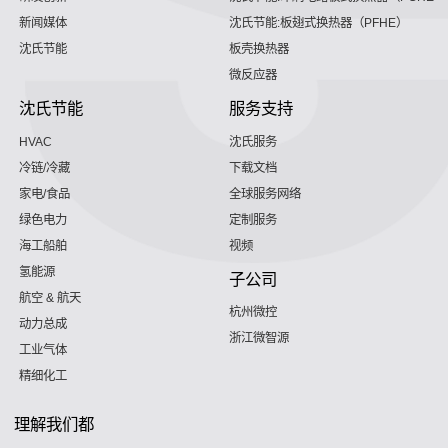
新闻媒体
沈氏节能:板翅式换热器（PFHE）
沈氏节能
板壳换热器
微反应器
沈氏节能
服务支持
HVAC
沈氏服务
冷链/冷藏
下载文档
家电/食品
全球服务网络
绿色电力
定制服务
海工船舶
视频
氢能源
子公司
航空 & 航天
杭州微控
动力总成
浙江微智源
工业气体
精细化工
理解我们都