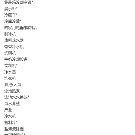
集装箱冷却空调*
展示柜*
冷藏车*
冷库冷藏*
的家用电器/肉制品
制冰机
热泵热水器
微型冷水机
洗碗机
牛奶冷却设备
饮料机*
净水器
洗衣机
游池/大海
泳池热泵
泳池水水换热*
海水养殖
产业
冷水机
氨制冷*
盐溶液除湿