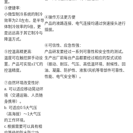
置。
③便捷率:
小微型制冷系统的制冷
④操作方法更方便
效率为2.0左右，是半导
产品的液路连接、电气连接均通过快速接头进行
体制冷效率的5倍，更
插拔。
是远远高于其它制冷与
降温方式。
⑥可信性、应急性强：
⑤控温高精更高:
产品研发要经过一系列可靠性和安全性的测试。
温度可在触控屏手动设
生产出厂前每台产品都要经过相应的型式试验
置，产品可实现±1℃的
（振动、耐压、气压、高低温环境、耐候性、回
控温精度。
油、凝露、防护性、液泵/风机等零部件可靠性、
性能、电气安全等）。
⑦自然环境改变性好:
a. 可以适应移动晃动环
境（交通运输、人员随
身携带）。
b. 可适应0.5大气压
（高海拔）～1大气压
的工作环境。
c.根据需要可以具有相
应等级的防水防尘功