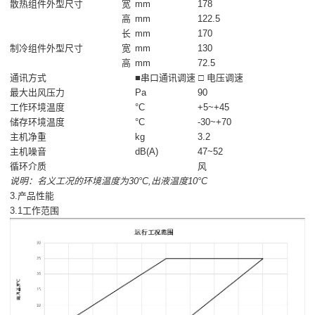
散热组件外型尺寸
宽
mm
178
高
mm
122.5
长
mm
170
制冷组件外型尺寸
宽
mm
130
高
mm
72.5
通讯方式
■串口通讯调速 □ 电压调速
最大出风压力
Pa
90
工作环境温度
°C
+5~+45
储存环境温度
°C
-30~+70
主机净重
kg
3.2
主机噪音
dB(A)
47~52
循环介质
风
说明：名义工况的环境温度为30°C,出液温度10°C
3.产品性能
3.1工作范围