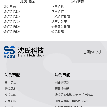
LED灯指示
运行状态
红灯常亮
正常待机
红灯闪烁1次
正常运行
红灯闪烁2次
电机运行故障
红灯闪烁4次
过压，欠压
红灯闪烁6次
热动开关故障
红灯闪烁8次
通讯故障
简体中文
沈氏节能
沈氏节能
关于沈氏
同轴换热器
制造基地
壳管换热器
沈氏节能
沈氏节能:塑料壳盘管式换热器
研发创新
印刷电路板式换热器（PCHE）