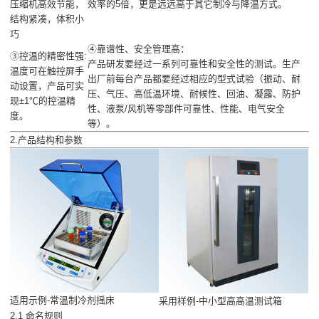
压缩机高效节能，
效率的5倍，更是远远高于其它制冷与降温方式。
结构紧凑，体积小
巧
④靠谱性、安全管理高：
③控温的精密性强:
产品研发要经过一系列可靠性和安全性的测试。生产
温度可在触控屏手
出厂前每台产品都要经过相应的型式试验（振动、耐
动设置，产品可实
压、气压、高低温环境、耐候性、回油、凝露、防护
现±1℃的控温精
性、液泵/风机等零部件可靠性、性能、电气安全
度。
等）。
2.产品结构和参数
适用示例-常温制冷剂摇床
采用样例-中小型高高温测试箱
2.1 命名规则