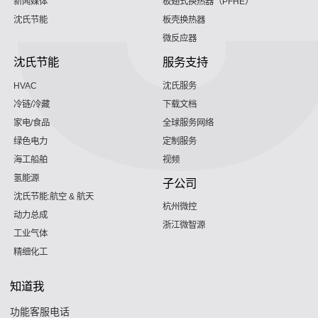
新闻媒体
板翅式换热器（PFHE）
沈氏节能
板壳换热器
微反应器
沈氏节能
服务支持
HVAC
沈氏服务
冷链/冷藏
下载文档
家电/食品
全球服务网络
绿色电力
定制服务
海工船舶
视频
氢能源
子公司
沈氏节能:航空 & 航天
杭州微控
动力总成
浙江微智源
工业气体
精细化工
知道我
功能客服电话