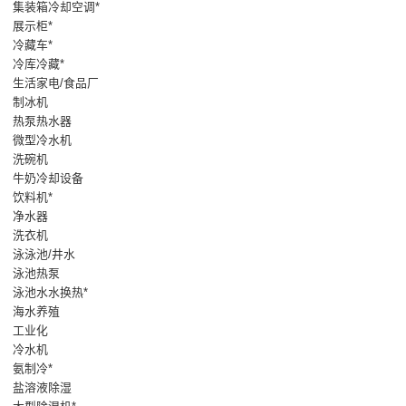
集装箱冷却空调*
展示柜*
冷藏车*
冷库冷藏*
生活家电/食品厂
制冰机
热泵热水器
微型冷水机
洗碗机
牛奶冷却设备
饮料机*
净水器
洗衣机
泳泳池/井水
泳池热泵
泳池水水换热*
海水养殖
工业化
冷水机
氨制冷*
盐溶液除湿