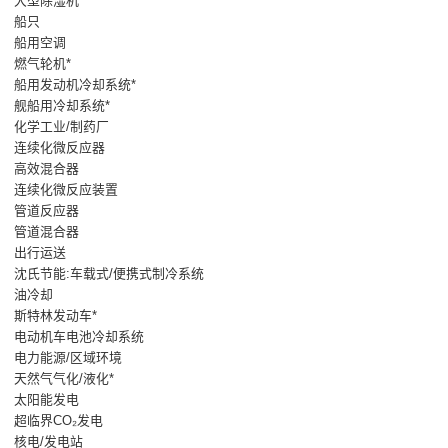
大型除湿机*
船只
船用空调
燃气轮机*
船用发动机冷却系统*
舰船用冷却系统*
化学工业/制药厂
连续化微反应器
高效混合器
连续化微反应装置
管道反应器
管道混合器
出行运送
沈氏节能:车载式/便携式制冷系统
油冷却
斯特林发动车*
电动机车电池冷却系统
电力能源/区域环境
天然气气化/液化*
太阳能发电
超临界CO₂发电
核电/发电站