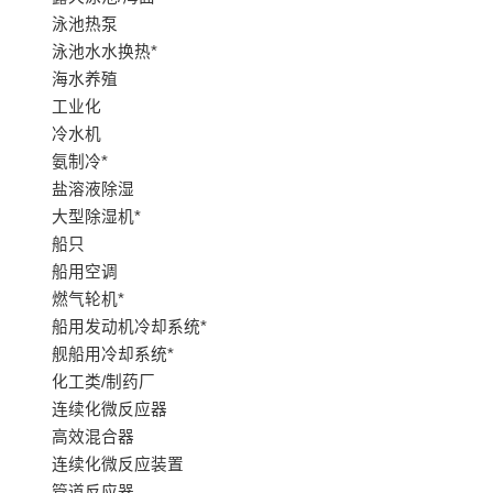
泳池热泵
泳池水水换热*
海水养殖
工业化
冷水机
氨制冷*
盐溶液除湿
大型除湿机*
船只
船用空调
燃气轮机*
船用发动机冷却系统*
舰船用冷却系统*
化工类/制药厂
连续化微反应器
高效混合器
连续化微反应装置
管道反应器