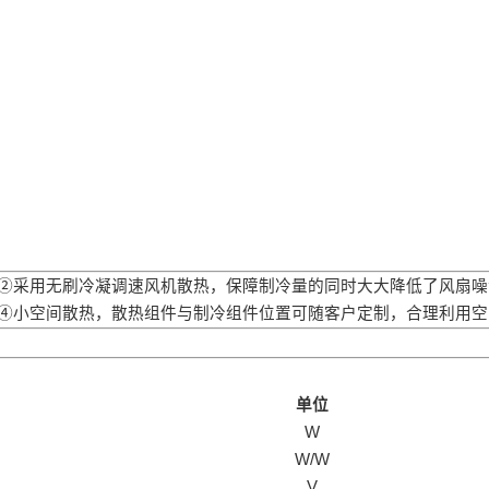
②采用无刷冷凝调速风机散热，保障制冷量的同时大大降低了风扇噪
④小空间散热，散热组件与制冷组件位置可随客户定制，合理利用空
单位
W
W/W
V