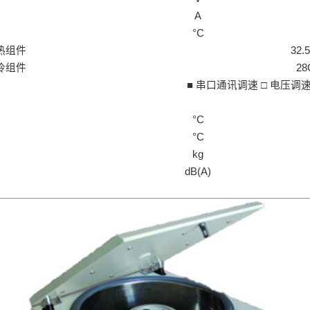
A
°C
热组件
32.
冷组件
28
■ 串口通讯调速 □ 电压调
°C
°C
kg
dB(A)