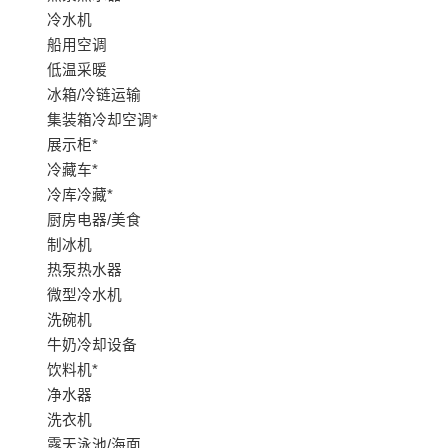
冷水机
船用空调
低温采暖
冰箱/冷链运输
集装箱冷却空调*
展示柜*
冷藏车*
冷库冷藏*
厨房电器/美食
制冰机
热泵热水器
微型冷水机
洗碗机
牛奶冷却设备
饮料机*
净水器
洗衣机
露天泳池/海面