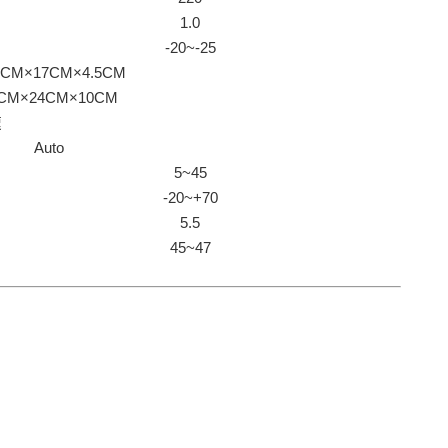
1.0
-20~-25
5CM×17CM×4.5CM
CM×24CM×10CM
速
Auto
5~45
-20~+70
5.5
45~47