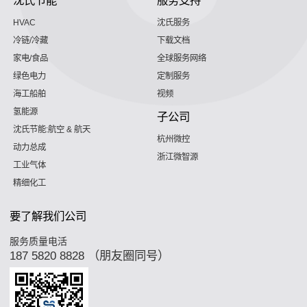
HVAC
沈氏服务
冷链/冷藏
下载文档
家电/食品
全球服务网络
绿色电力
定制服务
海工船舶
视频
氢能源
子公司
沈氏节能:航空 & 航天
杭州微控
动力总成
浙江微智源
工业气体
精细化工
要了解我们公司
服务质量电活
187 5820 8828 （朋友圈同号）