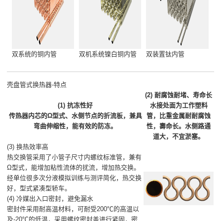
双系统的铜内管
双机系统镍白铜内管
双装置钛内管
壳盘管式换热器-特点
(2) 耐腐蚀耐堵、寿命长
(1) 抗冻性好
水接处面为工作塑料
传热器内芯的Ω型式、水侧节点的折流板，兼具
管，比重金属耐耐腐蚀
弯曲伸缩性，能有效的防冻。
性，壽命长。水侧路通
道大，不宜淤塞。
(3) 换热效率高
热交换管采用了小管子尺寸内螺纹标准管，兼有
Ω型式，能增加粘性流体的扰流，增加热交换。
经单位很多次分液模拟训练与测评简化，热交换
好，型式紧凑型轿车。
(4) 冷媒出入口密封，避免漏水
密封件采用耐高温材料，可耐受200℃的高温以
及-20℃的低温，采用螺纹密封盖进行紧固，密