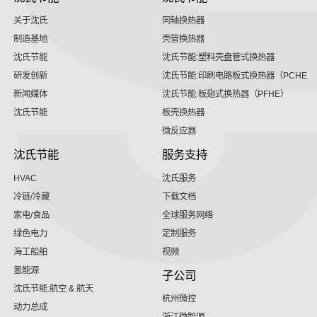
关于沈氏
同轴换热器
制造基地
壳管换热器
沈氏节能
沈氏节能:塑料壳盘管式换热器
研发创新
沈氏节能:印刷电路板式换热器（PCHE）
新闻媒体
沈氏节能:板翅式换热器（PFHE）
沈氏节能
板壳换热器
微反应器
沈氏节能
服务支持
HVAC
沈氏服务
冷链/冷藏
下载文档
家电/食品
全球服务网络
绿色电力
定制服务
海工船舶
视频
氢能源
子公司
沈氏节能:航空 & 航天
杭州微控
动力总成