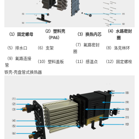
（2）塑料壳
（4）水路密封
（1）固定螺母
（3）换热内芯
（PA6）
圈
（7）氟路密封
（5）排水口
（6）支架
（8）洛克林环
圈
（9）氟路连接
（10）塑料盖板
（11）感温点
（12）固定螺栓
管
铁壳-壳盘管式换热器