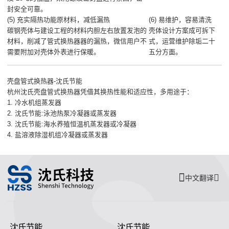
封安全可靠。
(5) 充实隔热功能原材料，减低漏热
(6) 易维护，容易清洗
碳钢壳体与建设工程的材料内胆左右放置发泡的
壳体设计方案成可拆下
材料，削减了管式换热器器的漏热，微信用户不
式，运营维护除垢二十
需要附加对壳体外表进行保暖。
五分方面。
壳盘管式换热器-沈氏节能
杭州沈氏壳盘管式换热器凭借其换热性能和适应性，多用途于：
1.
冷水机组蒸发器
2.
沈氏节能:泳池热泵冷凝器或蒸发器
3.
沈氏节能:海水养殖恒温机蒸发器或冷凝器
4.
盐溶液除湿机组冷凝器或蒸发器
中文翻译
沈氏节能
沈氏节能