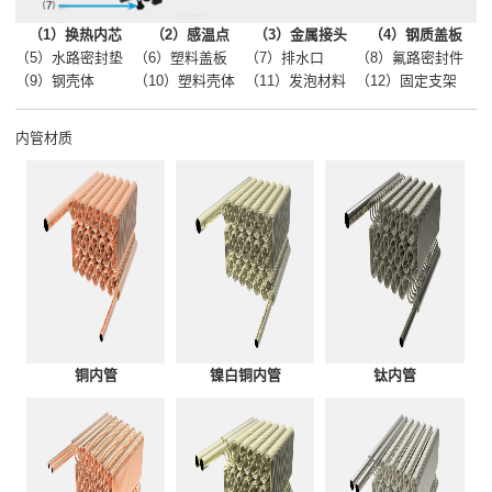
（1）换热内芯
（2）感温点
（3）金属接头
（4）钢质盖板
（5）水路密封垫
（6）塑料盖板
（7）排水口
（8）氟路密封件
（9）钢壳体
（10）塑料壳体
（11）发泡材料
（12）固定支架
内管材质
铜内管
镍白铜内管
钛内管