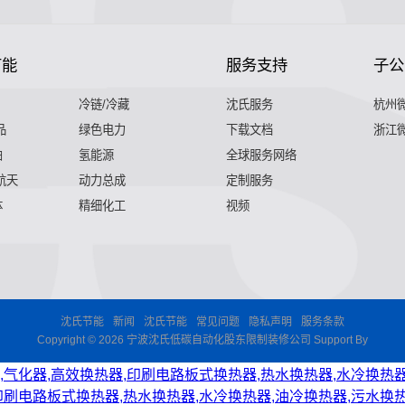
节能
服务支持
子公
冷链/冷藏
沈氏服务
杭州
品
绿色电力
下载文档
浙江
舶
氢能源
全球服务网络
 航天
动力总成
定制服务
体
精细化工
视频
沈氏节能
新闻
沈氏节能
常见问题
隐私声明
服务条款
Copyright © 2026 宁波沈氏低碳自动化股东限制装修公司 Support By
,气化器,高效换热器,印刷电路板式换热器,热水换热器,水冷换热器
印刷电路板式换热器,热水换热器,水冷换热器,油冷换热器,污水换热