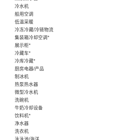
冷水机
船用空调
低温采暖
冷冻冷藏/冷链物流
集装箱冷却空调*
展示柜*
冷藏车*
冷库冷藏*
厨房电器/产品
制冰机
热泵热水器
微型冷水机
洗碗机
牛奶冷却设备
饮料机*
净水器
洗衣机
泳泳池/海洋