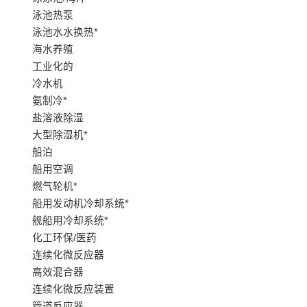
泳池热泵
泳池水水换热*
海水养殖
工业化的
冷水机
氨制冷*
盐溶液除湿
大型除湿机*
船泊
船用空调
燃气轮机*
船用发动机冷却系统*
舰船用冷却系统*
化工环保/医药
连续化微反应器
高效混合器
连续化微反应装置
管道反应器