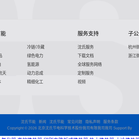
节能
服务支持
子公
冷链/冷藏
沈氏服务
杭州
品
绿色电力
下载文档
浙江
舶
氢能源
全球服务网络
 航天
动力总成
定制服务
体
精细化工
视频
沈氏节能
新闻
沈氏节能
常见问题
隐私声明
服务条款
Copyright © 2026 北京沈氏节电科学技术股份我司有限我司我司 Support By