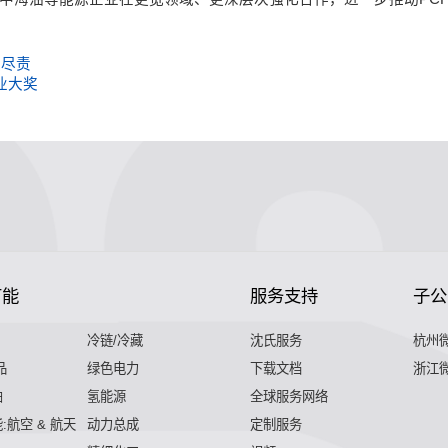
职尽责
业大奖
节能
服务支持
子公
冷链/冷藏
沈氏服务
杭州
品
绿色电力
下载文档
浙江
舶
氢能源
全球服务网络
:航空 & 航天
动力总成
定制服务