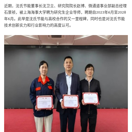
近期，
沈氏节能
董事长
沈卫立
、研究院
院长赵博
、
微通道事业部副总经理
石景祯，
被上海海事大学聘为研究生企业导师，聘期自
年
月至
2023
6
2028
年
月。
此举是
沈氏节能与
高校
合作的
又一
里程碑，同时也是对沈氏节能
6
技术创新实力和行业影响力的高度认可。