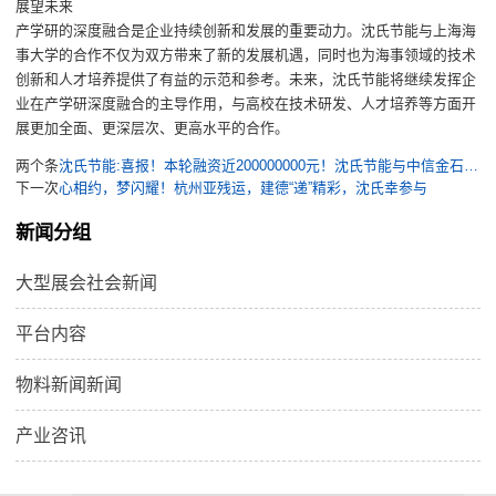
展望未来
产学研的深度融合是企业持续创新和发展的重要动力。沈氏节能与上海海
事大学的合作不仅为双方带来了新的发展机遇，同时也为海事领域的技术
创新和人才培养提供了有益的示范和参考。未来
，
沈氏节能将继续
发挥企
业在产学研深度融合的主导作用
，
与高校在
技术
研发
、人才培养等方面开
展更加全面、更深层次、更高水平的合作
。
两个条
沈氏节能:喜报！本轮融资近200000000元！沈氏节能与中信金石、锦杏智等知名机构“联姻”共创未来
下一次
心相约，梦闪耀！杭州亚残运，建德“递”精彩，沈氏幸参与
新闻分组
大型展会社会新闻
平台内容
物料新闻新闻
产业咨讯