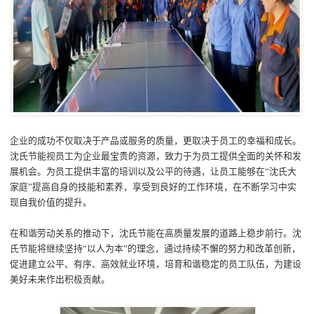
企业的成功不仅取决于产品或服务的质量，更取决于员工的幸福和成长。
沈氏节能视
员工
为企业最宝贵的资源
，
致力于为员工提供全面的关怀和发
展机会。
为员工
提供丰富的培训以及公平的待遇，
让员工
能够
在
“沈氏大
家庭”
提高自身的技能和
素养
，享受到良好的工作环境
，
在不断学习中实
现自我价值的提升
。
在和谐劳动关系的推动下，
沈氏节能在
高质量发展
的道路上稳步前行
。
沈
氏节能
将继续坚持
“
以人为本
”
的理念，通过持续不懈的努力
和改革创新
，
促进建立公平、有序、高效就业环境，培育和谐稳定的
员工
队伍
，为建设
美好未来
作
出积极贡献。