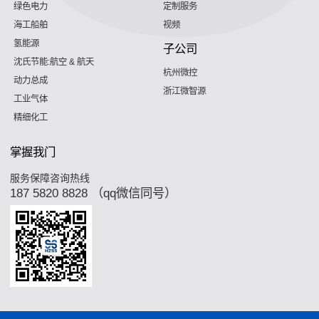
绿色电力
定制服务
海工船舶
视频
氢能源
子公司
沈氏节能:航空 & 航天
杭州微控
动力总成
浙江微智源
工业气体
精细化工
掌握我门
服务保障咨询热线
187 5820 8828 （qq微信同号）