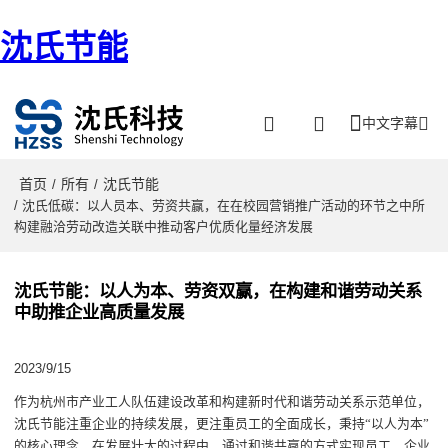
沈氏节能
中文字幕
首页
所有
沈氏节能
/
/
/ 沈氏低碳：以人员本、劳资共赢，在在校园营销推广活动的环节之中所
构建融洽劳动改造关联中推动客户优质化量经济发展
沈氏节能：以人为本、劳资双赢，在构建和谐劳动关系
中助推企业高质量发展
2023/9/15
作为杭州市产业工人队伍建设改革和构建新时代和谐劳动关系示范单位，
沈氏节能注重
企业的持续发展，更
注重
员工的全面成长
，
秉持
“
以人为本
”
的
核心理念
，在发展壮大的
过程中
，通过和谐共赢的方式实现员工、企业