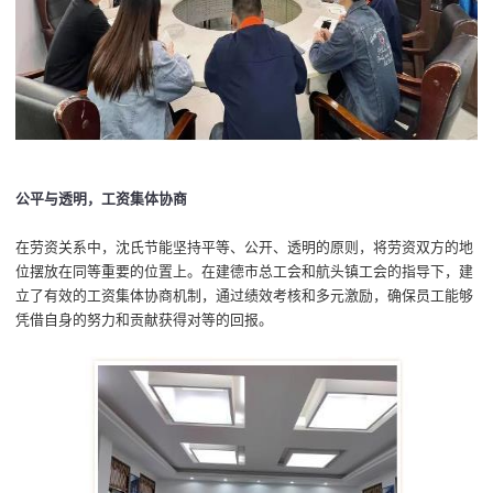
公平与透明，工资集体协商
在劳资关系中，
沈氏节能
坚持平等、公开
、
透明的原则
，
将劳资双方的地
位摆放在同等重要的位置上
。
在建德市总工会和航头镇工会的指导下，建
立了有效的工资集体协商机制
，
通过绩效考核和多元激励，
确保员工
能够
凭借自身的努力和贡献获得
对等
的回报。