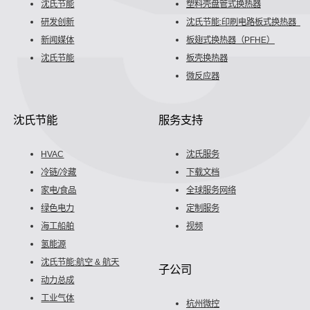
沈氏节能
塑料壳盘管式换热器
研发创新
沈氏节能:印刷电路板式换热器（P
新闻媒体
板翅式换热器（PFHE）
沈氏节能
板壳换热器
微反应器
沈氏节能
服务支持
HVAC
沈氏服务
冷链/冷藏
下载文档
家电/食品
全球服务网络
绿色电力
定制服务
海工船舶
视频
氢能源
沈氏节能:航空 & 航天
子公司
动力总成
工业气体
杭州微控