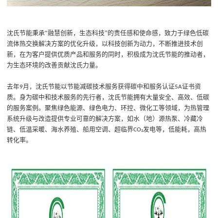
沈氏节能秉承
“融慧创新，生态科技”的责任感和使命感，致力
于
绿色低碳
流体热交换
解决方案
的优化升级
，
以科技创新为动力，不断推进技术创
新，在
为客户提供优质产品
和
服务
的同时
，
积极
成为
沈氏节能的推动者
，
为生态环境
的改善
贡献
沈氏力量
。
去年
月，沈氏节能
以节能
减
碳技术服务获得碳中和服务认证
证书资
9
5A
质。
身为碳中和技术服务
的
先行者
，
沈氏节能拥有
大量
安全、高效、
低碳
的服务案例。
聚焦
绿色能源
、
绿色电力
、
环
控
、微化工等领域
，
为热管理
系统升级
与改造
提供专业可靠的
解决方案
，
如
水（地）源热泵
、
冷藏冷
链、低温采暖
、
海水养殖
、
船用空调、
超临界
发电
等
，
低能耗，高热
CO₂
转化率
。