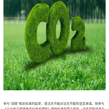
参与
“
双碳
”
相关
标准的起草，
是沈氏节能
对沈氏节能的坚定承诺
。
除参与
《工业产品碳排放评价技术通则》
团体标准
起草工作
外
，
沈氏节能还
参与