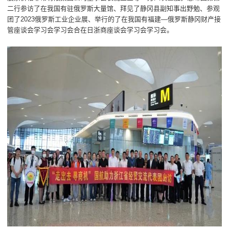
二行参访了在我国有驻俄罗斯大量馆、拜见了静冈县副知事出野勉、参观
团了2023俄罗斯工业企业展、举行的了在我国有福建—俄罗斯静冈财产接
管座谈会学习会学习会合在日浙商座谈会学习会学习会。