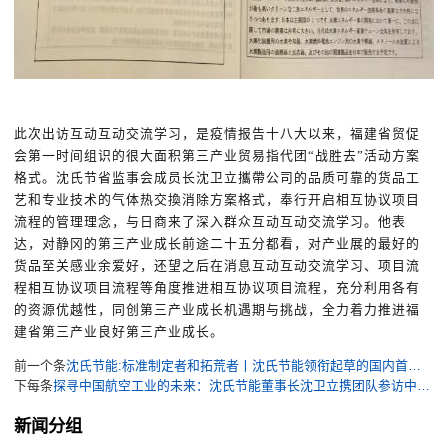
此次出访互动互动交流学习，是疫情报告十八大以来，福建省贸促
会第一时间组识的很大面积第三产业贸易指代团“战胜去”活动方案
格式。沈氏节省监事会成员长沈卫立攜帶公司的品质可靠的货品工
艺和专业技术的气体热交換消除方案格式，奉行开启相互协议项目
流程的管理理念，与日商来了深入群众互动互动交流学习。他表
达，对静冈的第三产业成长前途二十五分都看，对产业展的最好的
货品至关感业余爱好，还望之后在消息互动互动交流学习、项目流
程相互协议项目流程等角度推进相互协议项目流程，充分利用各有
的资源优越性，同创第三产业成长机遇期与挑战，全力着力推进福
建省第三产业良好第三产业成长。
前一个条
沈氏节能:标准制定者和拓荒者丨沈氏节能领衔起草的国内首个《扩散焊热交换器》标准向社会公开发布
下每条
探寻中国航空工业的未来：沈氏节能董事长沈卫立携团队参访中国商飞上海飞机设计研究院
新闻分组