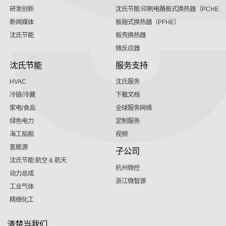
研发创新
沈氏节能:印刷电路板式换热器（PCHE）
新闻媒体
板翅式换热器（PFHE）
沈氏节能
板壳换热器
微反应器
沈氏节能
服务支持
HVAC
沈氏服务
冷链/冷藏
下载文档
家电/食品
全球服务网络
绿色电力
定制服务
海工船舶
视频
氢能源
子公司
沈氏节能:航空 & 航天
杭州微控
动力总成
浙江微智源
工业气体
精细化工
清楚当我们